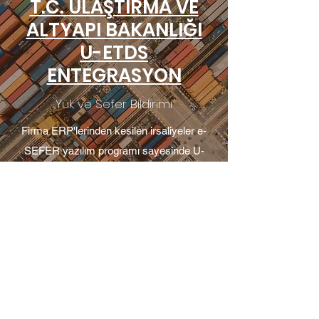
T.C. ULAŞTIRMA VE
ALTYAPI BAKANLIĞI
U-ETDS
ENTEGRASYON
Yük ve Sefer Bildirimi
Firma ERP'lerinden kesilen irsaliyeler e-
SEFER yazılım programı sayesinde U-
ETDS sistemine entegrasyon