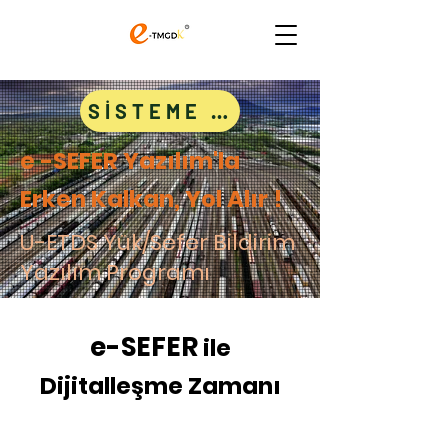
SİSTEME GİRİŞ
e -SEFER Yazılım'la
Erken Kalkan, Yol Alır !
U-ETDS Yük/Sefer Bildirim
Yazılım Programı
e-SEFER
ile
Dijitalleşme Zamanı